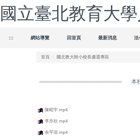
跳
國立臺北教育大學
到
主
要
內
容
:::
網站導覽
回首頁
最新消息
法
區
首頁
國北教大附小校長遴選專區
本
陳昭宇.mp4
李亦欣.mp4
余芊瑢.mp4