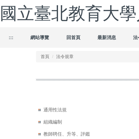
跳
國立臺北教育大學
到
主
要
內
容
:::
網站導覽
回首頁
最新消息
法
區
首頁
法令規章
通用性法規
組織編制
教師聘任、升等、評鑑