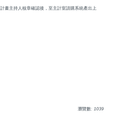
由計畫主持人核章確認後，至主計室請購系統產出上
瀏覽數:
1039