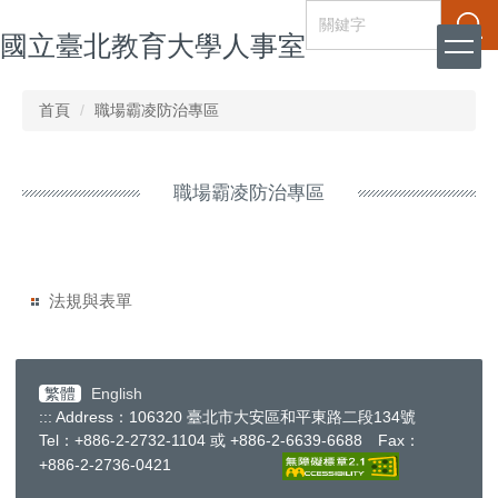
跳
搜尋
國立臺北教育大學人事室
到
主
要
內
首頁
職場霸凌防治專區
容
區
職場霸凌防治專區
法規與表單
繁體
English
:::
Address：106320 臺北市大安區和平東路二段134號
Tel：+886-2-2732-1104 或 +886-2-6639-6688 Fax：
+886-2-2736-0421