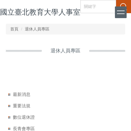
跳
搜尋
國立臺北教育大學人事室
到
主
要
內
首頁
退休人員專區
容
區
退休人員專區
最新消息
重要法規
數位退休證
長青會專區